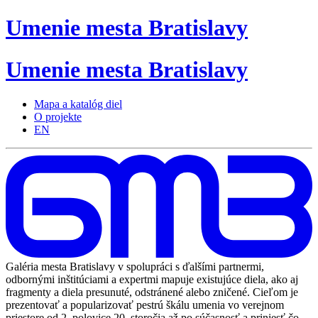
Umenie
mesta
Bratislavy
Umenie
mesta
Bratislavy
Mapa a katalóg diel
O projekte
EN
Galéria mesta Bratislavy v spolupráci s ďalšími partnermi,
odbornými inštitúciami a expertmi mapuje existujúce diela, ako aj
fragmenty a diela presunuté, odstránené alebo zničené. Cieľom je
prezentovať a popularizovať pestrú škálu umenia vo verejnom
priestore od 2. polovice 20. storočia až po súčasnosť a priniesť čo