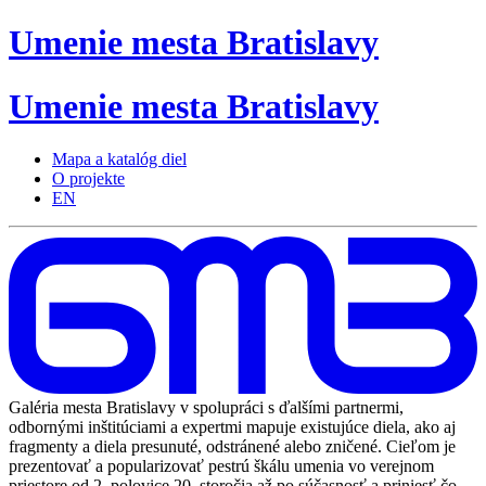
Umenie
mesta
Bratislavy
Umenie
mesta
Bratislavy
Mapa a katalóg diel
O projekte
EN
Galéria mesta Bratislavy v spolupráci s ďalšími partnermi,
odbornými inštitúciami a expertmi mapuje existujúce diela, ako aj
fragmenty a diela presunuté, odstránené alebo zničené. Cieľom je
prezentovať a popularizovať pestrú škálu umenia vo verejnom
priestore od 2. polovice 20. storočia až po súčasnosť a priniesť čo