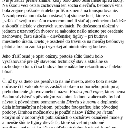
Nie je zatiaľ presne známe, kedy bolo dielo odstránené spred školy.
Na škodu veci ostala zachovaná len socha dievčaťa, betónová vlna
bola zrejme poškodená alebo príliš rozmerná na transportovanie.
Nezodpovedanou otázkou ostávajú aj stratené husi, ktoré sa
„vďaka“ svojim menším rozmerom mohli stať aj predmetom krádeže
a skončiť niekde v zberných surovinách. Po dočasnom uložení v
jednom z uzavretých dvorov sa nakoniec našlo miesto pre osadenie
zachovanej časti súsošia – dievčenskej figúry – pri budove
miestneho úradu. Dielo je osadené do trávnika na menšej betónovej
platni a trochu zaniká pri vysokej administratívnej budove.
Jeho ďalší osud je opäť otázny, pretože sídlo úradu bolo
vysťahované pre zlý stavebno-technický stav a aktuálne sa
rozhoduje o tom, či sa budova bude nákladne rekonštruovať alebo
búrať.
Či už by sa dielo zas presúvalo na iné miesto, alebo bolo niekde
dočasne či trvalo uložené, zaslúži si okrem odborného prístupu aj
prehodnotenie „inovovaného“ názvu
Protest proti vojne
, ktorý nemá
žiadnu súvislosť s pôvodným zadaním. Jednou z alternatív by bol
návrat k pôvodnému pomenovaniu
Dievča s
husami
a doplnenie
diela informačným nápisom, prípadne fotografiou jeho pôvodnej
podoby. Druhou možnosťou je použiť názov
Túžba po
lietaní
,
ktorým sú v odborných publikáciách o sochárovi označené modely
a menšie štúdie figúry dievčaťa, ktoré sú veľmi podobné
zrealizovanej plastike. Išlo o obľúbený dobový námet, ktorý vo