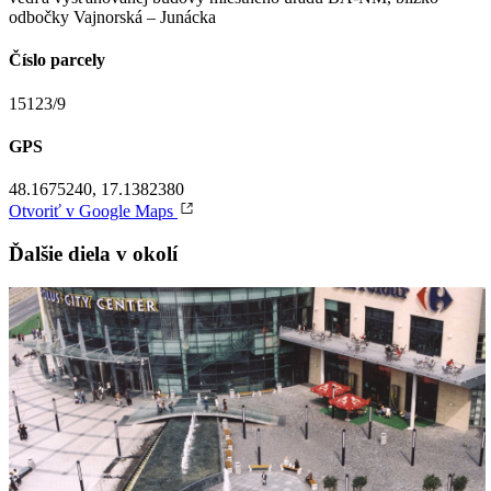
odbočky Vajnorská – Junácka
Číslo parcely
15123/9
GPS
48.1675240, 17.1382380
Otvoriť v Google Maps
Ďalšie diela v okolí