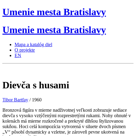
Umenie
mesta
Bratislavy
Umenie
mesta
Bratislavy
Mapa a katalóg diel
O projekte
EN
Dievča s husami
Tibor Bartfay
/ 1960
Bronzová figúra v mierne nadživotnej veľkosti zobrazuje sediace
dievča s vysoko vztýčenými rozprestretými rukami. Nohy ohnuté v
kolenách má mierne rozkročené a prekryté dlhšou štylizovanou
sukňou. Hoci celá kompozícia vytvorená v siluete dvoch písmen
„V“ pôsobí dynamicky a vzletne, je zároveň pevne ukotvená na