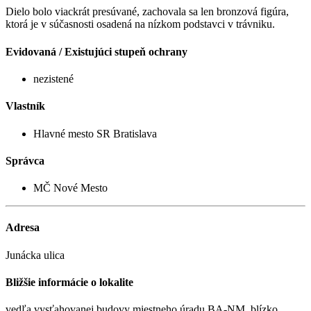
Dielo bolo viackrát presúvané, zachovala sa len bronzová figúra,
ktorá je v súčasnosti osadená na nízkom podstavci v trávniku.
Evidovaná / Existujúci stupeň ochrany
nezistené
Vlastník
Hlavné mesto SR Bratislava
Správca
MČ Nové Mesto
Adresa
Junácka ulica
Bližšie informácie o lokalite
vedľa vysťahovanej budovy miestneho úradu BA-NM, blízko