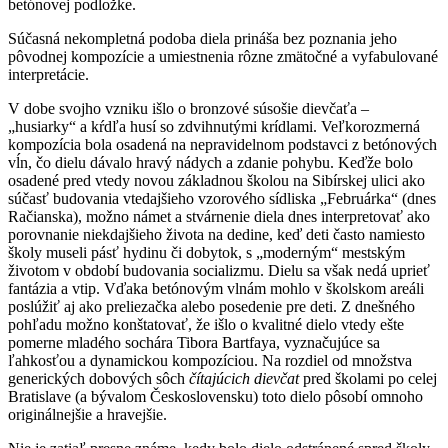
betónovej podložke.
Súčasná nekompletná podoba diela prináša bez poznania jeho
pôvodnej kompozície a umiestnenia rôzne zmätočné a vyfabulované
interpretácie.
V dobe svojho vzniku išlo o bronzové súsošie dievčaťa –
„husiarky“ a kŕdľa husí so zdvihnutými krídlami. Veľkorozmerná
kompozícia bola osadená na nepravidelnom podstavci z betónových
vĺn, čo dielu dávalo hravý nádych a zdanie pohybu. Keďže bolo
osadené pred vtedy novou základnou školou na Sibírskej ulici ako
súčasť budovania vtedajšieho vzorového sídliska „Februárka“ (dnes
Račianska), možno námet a stvárnenie diela dnes interpretovať ako
porovnanie niekdajšieho života na dedine, keď deti často namiesto
školy museli pásť hydinu či dobytok, s „moderným“ mestským
životom v období budovania socializmu. Dielu sa však nedá uprieť
fantázia a vtip. Vďaka betónovým vlnám mohlo v školskom areáli
poslúžiť aj ako preliezačka alebo posedenie pre deti. Z dnešného
pohľadu možno konštatovať, že išlo o kvalitné dielo vtedy ešte
pomerne mladého sochára Tibora Bartfaya, vyznačujúce sa
ľahkosťou a dynamickou kompozíciou. Na rozdiel od množstva
generických dobových sôch
čítajúcich
dievčat
pred školami po celej
Bratislave (a bývalom Československu) toto dielo pôsobí omnoho
originálnejšie a hravejšie.