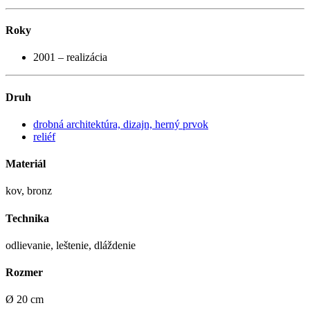
Roky
2001 – realizácia
Druh
drobná architektúra, dizajn, herný prvok
reliéf
Materiál
kov, bronz
Technika
odlievanie, leštenie, dláždenie
Rozmer
Ø 20 cm