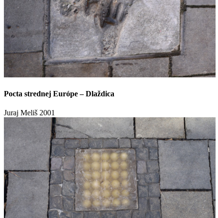
Pocta strednej Európe – Dlaždica
Juraj Meliš
2001