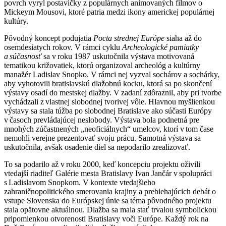
povrch vyryl postavičky z populárnych animovaných filmov o
Mickeym Mousovi, ktoré patria medzi ikony americkej populárnej
kultúry.
Pôvodný koncept podujatia
Pocta strednej Európe
siaha až do
osemdesiatych rokov. V rámci cyklu
Archeologické pamiatky
a súčasnosť
sa v roku 1987 uskutočnila výstava motivovaná
tematikou križovatiek, ktorú organizoval archeológ a kultúrny
manažér Ladislav Snopko. V rámci nej vyzval sochárov a sochárky,
aby vyhotovili bratislavskú dlažobnú kocku, ktorá sa po skončení
výstavy osadí do mestskej dlažby. V zadaní zdôraznil, aby pri tvorbe
vychádzali z vlastnej slobodnej tvorivej vôle. Hlavnou myšlienkou
výstavy sa stala túžba po slobodnej Bratislave ako súčasti Európy
v časoch prevládajúcej neslobody. Výstava bola podnetná pre
mnohých zúčastnených „neoficiálnych“ umelcov, ktorí v tom čase
nemohli verejne prezentovať svoju prácu. Samotná výstava sa
uskutočnila, avšak osadenie diel sa nepodarilo zrealizovať.
To sa podarilo až v roku 2000, keď koncepciu projektu oživili
vtedajší riaditeľ Galérie mesta Bratislavy Ivan Jančár v spolupráci
s Ladislavom Snopkom. V kontexte vtedajšieho
zahraničnopolitického smerovania krajiny a prebiehajúcich debát o
vstupe Slovenska do Európskej únie sa téma pôvodného projektu
stala opätovne aktuálnou. Dlažba sa mala stať trvalou symbolickou
pripomienkou otvorenosti Bratislavy voči Európe. Každý rok na