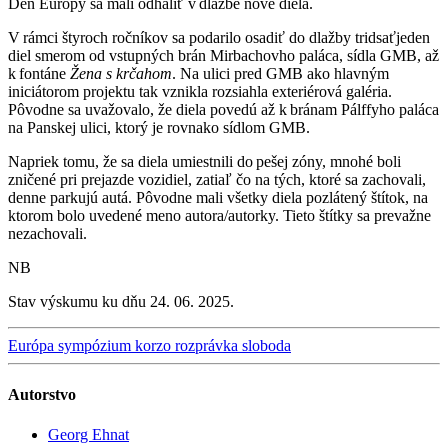
Deň Európy sa mali odhaliť v dlažbe nové diela.
V rámci štyroch ročníkov sa podarilo osadiť do dlažby tridsaťjeden
diel smerom od vstupných brán Mirbachovho paláca, sídla GMB, až
k fontáne
Žena s krčahom
. Na ulici pred GMB ako hlavným
iniciátorom projektu tak vznikla rozsiahla exteriérová galéria.
Pôvodne sa uvažovalo, že diela povedú až k bránam Pálffyho paláca
na Panskej ulici, ktorý je rovnako sídlom GMB.
Napriek tomu, že sa diela umiestnili do pešej zóny, mnohé boli
zničené pri prejazde vozidiel, zatiaľ čo na tých, ktoré sa zachovali,
denne parkujú autá. Pôvodne mali všetky diela pozlátený štítok, na
ktorom bolo uvedené meno autora/autorky. Tieto štítky sa prevažne
nezachovali.
NB
Stav výskumu ku dňu 24. 06. 2025.
Európa
sympózium
korzo
rozprávka
sloboda
Autorstvo
Georg Ehnat