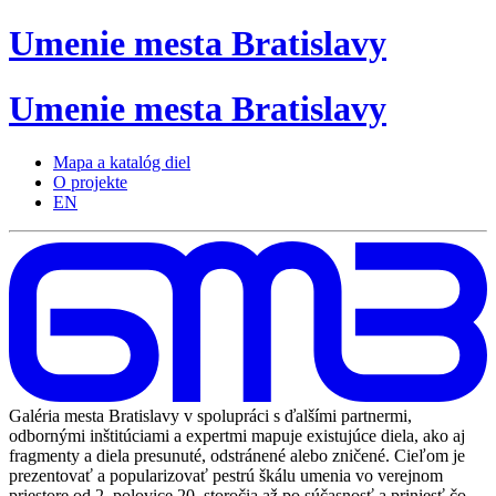
Umenie
mesta
Bratislavy
Umenie
mesta
Bratislavy
Mapa a katalóg diel
O projekte
EN
Galéria mesta Bratislavy v spolupráci s ďalšími partnermi,
odbornými inštitúciami a expertmi mapuje existujúce diela, ako aj
fragmenty a diela presunuté, odstránené alebo zničené. Cieľom je
prezentovať a popularizovať pestrú škálu umenia vo verejnom
priestore od 2. polovice 20. storočia až po súčasnosť a priniesť čo