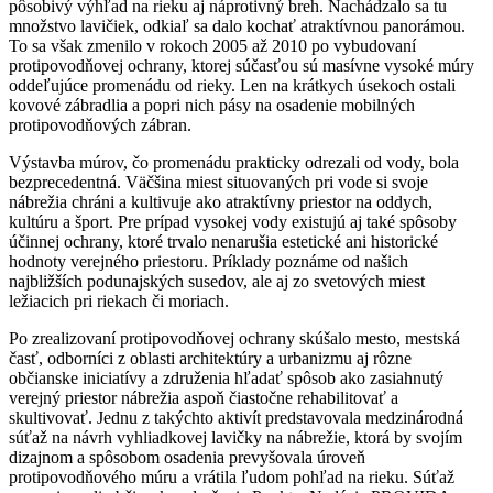
pôsobivý výhľad na rieku aj náprotivný breh. Nachádzalo sa tu
množstvo lavičiek, odkiaľ sa dalo kochať atraktívnou panorámou.
To sa však zmenilo v rokoch 2005 až 2010 po vybudovaní
protipovodňovej ochrany, ktorej súčasťou sú masívne vysoké múry
oddeľujúce promenádu od rieky. Len na krátkych úsekoch ostali
kovové zábradlia a popri nich pásy na osadenie mobilných
protipovodňových zábran.
Výstavba múrov, čo promenádu prakticky odrezali od vody, bola
bezprecedentná. Väčšina miest situovaných pri vode si svoje
nábrežia chráni a kultivuje ako atraktívny priestor na oddych,
kultúru a šport. Pre prípad vysokej vody existujú aj také spôsoby
účinnej ochrany, ktoré trvalo nenarušia estetické ani historické
hodnoty verejného priestoru. Príklady poznáme od našich
najbližších podunajských susedov, ale aj zo svetových miest
ležiacich pri riekach či moriach.
Po zrealizovaní protipovodňovej ochrany skúšalo mesto, mestská
časť, odborníci z oblasti architektúry a urbanizmu aj rôzne
občianske iniciatívy a združenia hľadať spôsob ako zasiahnutý
verejný priestor nábrežia aspoň čiastočne rehabilitovať a
skultivovať. Jednu z takýchto aktivít predstavovala medzinárodná
súťaž na návrh vyhliadkovej lavičky na nábrežie, ktorá by svojím
dizajnom a spôsobom osadenia prevyšovala úroveň
protipovodňového múru a vrátila ľudom pohľad na rieku. Súťaž