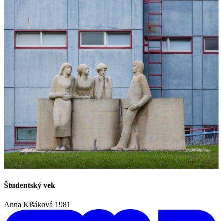
Študentský vek
Anna Kišáková
1981