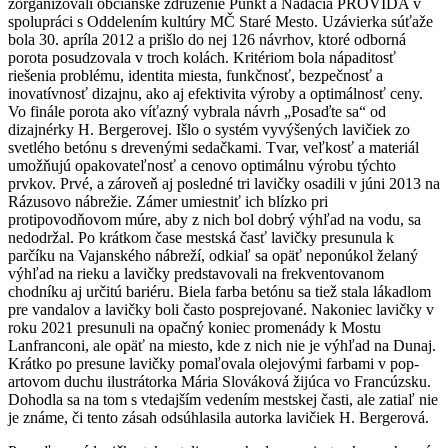
zorganizovali občianske združenie Punkt a Nadácia PROVIDA v
spolupráci s Oddelením kultúry MČ Staré Mesto. Uzávierka súťaže
bola 30. apríla 2012 a prišlo do nej 126 návrhov, ktoré odborná
porota posudzovala v troch kolách. Kritériom bola nápaditosť
riešenia problému, identita miesta, funkčnosť, bezpečnosť a
inovatívnosť dizajnu, ako aj efektivita výroby a optimálnosť ceny.
Vo finále porota ako víťazný vybrala návrh „Posaďte sa“ od
dizajnérky H. Bergerovej. Išlo o systém vyvýšených lavičiek zo
svetlého betónu s drevenými sedačkami. Tvar, veľkosť a materiál
umožňujú opakovateľnosť a cenovo optimálnu výrobu týchto
prvkov. Prvé, a zároveň aj posledné tri lavičky osadili v júni 2013 na
Rázusovo nábrežie. Zámer umiestniť ich blízko pri
protipovodňovom múre, aby z nich bol dobrý výhľad na vodu, sa
nedodržal. Po krátkom čase mestská časť lavičky presunula k
parčíku na Vajanského nábreží, odkiaľ sa opäť neponúkol želaný
výhľad na rieku a lavičky predstavovali na frekventovanom
chodníku aj určitú bariéru. Biela farba betónu sa tiež stala lákadlom
pre vandalov a lavičky boli často posprejované. Nakoniec lavičky v
roku 2021 presunuli na opačný koniec promenády k Mostu
Lanfranconi, ale opäť na miesto, kde z nich nie je výhľad na Dunaj.
Krátko po presune lavičky pomaľovala olejovými farbami v pop-
artovom duchu ilustrátorka Mária Slováková žijúca vo Francúzsku.
Dohodla sa na tom s vtedajším vedením mestskej časti, ale zatiaľ nie
je známe, či tento zásah odsúhlasila autorka lavičiek H. Bergerová.