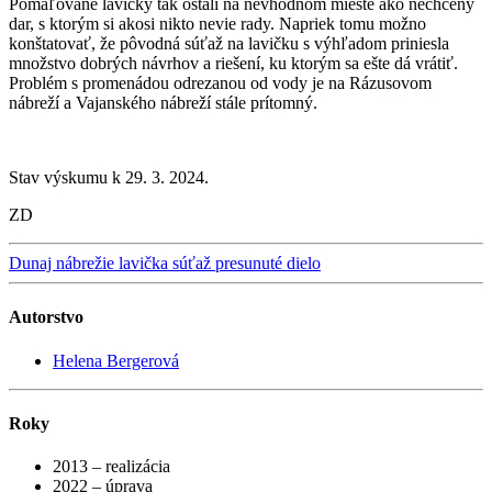
Pomaľované lavičky tak ostali na nevhodnom mieste ako nechcený
dar, s ktorým si akosi nikto nevie rady. Napriek tomu možno
konštatovať, že pôvodná súťaž na lavičku s výhľadom priniesla
množstvo dobrých návrhov a riešení, ku ktorým sa ešte dá vrátiť.
Problém s promenádou odrezanou od vody je na Rázusovom
nábreží a Vajanského nábreží stále prítomný.
Stav výskumu k 29. 3. 2024.
ZD
Dunaj
nábrežie
lavička
súťaž
presunuté dielo
Autorstvo
Helena Bergerová
Roky
2013 – realizácia
2022 – úprava