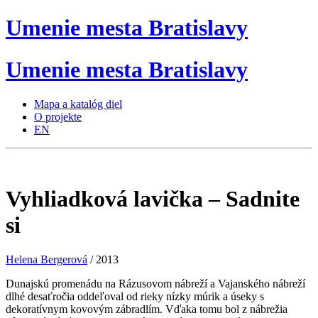
Umenie
mesta
Bratislavy
Umenie
mesta
Bratislavy
Mapa a katalóg diel
O projekte
EN
Vyhliadková lavička – Sadnite
si
Helena Bergerová
/ 2013
Dunajskú promenádu na Rázusovom nábreží a Vajanského nábreží
dlhé desaťročia oddeľoval od rieky nízky múrik a úseky s
dekoratívnym kovovým zábradlím. Vďaka tomu bol z nábrežia