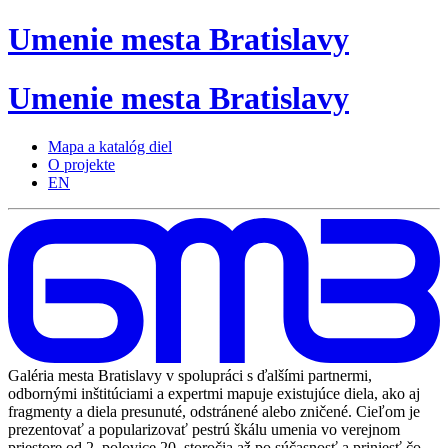
Umenie
mesta
Bratislavy
Umenie
mesta
Bratislavy
Mapa a katalóg diel
O projekte
EN
Galéria mesta Bratislavy v spolupráci s ďalšími partnermi,
odbornými inštitúciami a expertmi mapuje existujúce diela, ako aj
fragmenty a diela presunuté, odstránené alebo zničené. Cieľom je
prezentovať a popularizovať pestrú škálu umenia vo verejnom
priestore od 2. polovice 20. storočia až po súčasnosť a priniesť čo