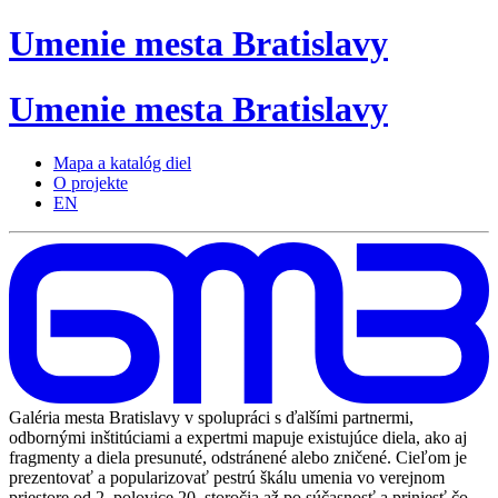
Umenie
mesta
Bratislavy
Umenie
mesta
Bratislavy
Mapa a katalóg diel
O projekte
EN
Galéria mesta Bratislavy v spolupráci s ďalšími partnermi,
odbornými inštitúciami a expertmi mapuje existujúce diela, ako aj
fragmenty a diela presunuté, odstránené alebo zničené. Cieľom je
prezentovať a popularizovať pestrú škálu umenia vo verejnom
priestore od 2. polovice 20. storočia až po súčasnosť a priniesť čo