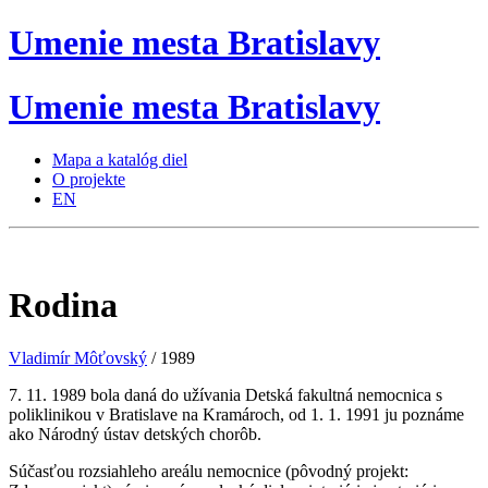
Umenie
mesta
Bratislavy
Umenie
mesta
Bratislavy
Mapa a katalóg diel
O projekte
EN
Rodina
Vladimír Môťovský
/ 1989
7. 11. 1989 bola daná do užívania Detská fakultná nemocnica s
poliklinikou v Bratislave na Kramároch, od 1. 1. 1991 ju poznáme
ako Národný ústav detských chorôb.
Súčasťou rozsiahleho areálu nemocnice (pôvodný projekt: