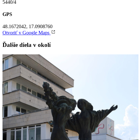
5440/4
GPS
48.1672042, 17.0908760
Otvoriť v Google Maps
Ďalšie diela v okolí