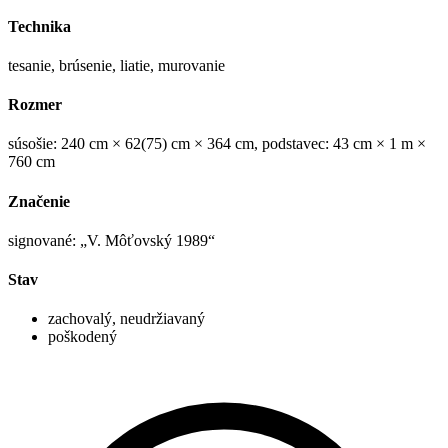
Technika
tesanie, brúsenie, liatie, murovanie
Rozmer
súsošie: 240 cm × 62(75) cm × 364 cm, podstavec: 43 cm × 1 m ×
760 cm
Značenie
signované: „V. Môťovský 1989“
Stav
zachovalý, neudržiavaný
poškodený