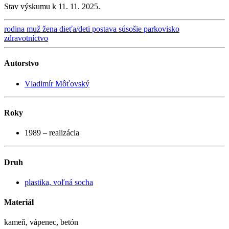
Stav výskumu k 11. 11. 2025.
rodina
muž
žena
dieťa/deti
postava
súsošie
parkovisko
zdravotníctvo
Autorstvo
Vladimír Môťovský
Roky
1989 – realizácia
Druh
plastika, voľná socha
Materiál
kameň, vápenec, betón