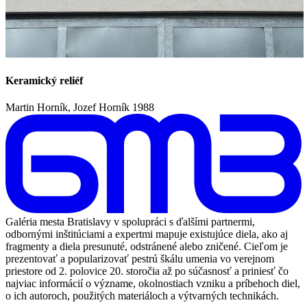
Keramický reliéf
Martin Horník, Jozef Horník
1988
Galéria mesta Bratislavy v spolupráci s ďalšími partnermi,
odbornými inštitúciami a expertmi mapuje existujúce diela, ako aj
fragmenty a diela presunuté, odstránené alebo zničené. Cieľom je
prezentovať a popularizovať pestrú škálu umenia vo verejnom
priestore od 2. polovice 20. storočia až po súčasnosť a priniesť čo
najviac informácií o význame, okolnostiach vzniku a príbehoch diel,
o ich autoroch, použitých materiáloch a výtvarných technikách.