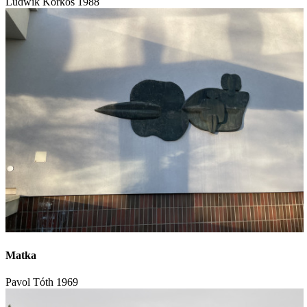
Ludwik Korkoš
1988
Matka
Pavol Tóth
1969