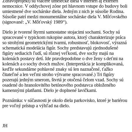
Zdravoprojekt) sú viaceré umelecké diela v interiéri aj exteriéri
nemocnice. V oddychovej zóne pri hlavnom vstupe do budovy boli
umiestnené dve sochárske diela. Jedným z nich je súsošie Rodina.
Súsošie patrí medzi monumentálne sochárske diela V. Môťovského
(signované: „V. Môťovský 1989“).
Dielo je tvorené štyrmi samostatne stojacimi sochami. Sochy sú
spracované v typickom rukopise autora, ktorý charakterizuje práca
so strohými geometrickými tvarmi, robustnosť, blokovosť, výrazná
schematická modelácia figúr. Sochy predstavujú zjednodušené
figúry sediacich ľudí, sú rôznej veľkosti, dve sochy majú na
kolenách postavy detí. Ide pravdepodobne o dve ženy s deťmi na
kolenách a o sochy dvoch mužov. (Interpretácia je komplikovaná,
keďže sekundárne pohlavné znaky sú len naznačené, ťažko
čitateľné a len veľmi stroho výtvarne spracované.) Tri figúry
pozerajú jedným smerom, štvrtá je otočená čelom vzad. Sochy sú
osadené do hranolovitého betónového podstavca obloženého
kamennými platňami. Dielo je doplnené lavičkami.
Poznámka: v súčasnosti je okolo diela parkovisko, ktoré je bariérou
pre voľný prístup a výhľad na dielo.
JH